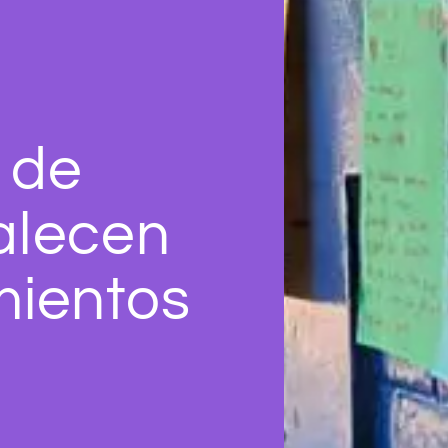
 de
talecen
mientos