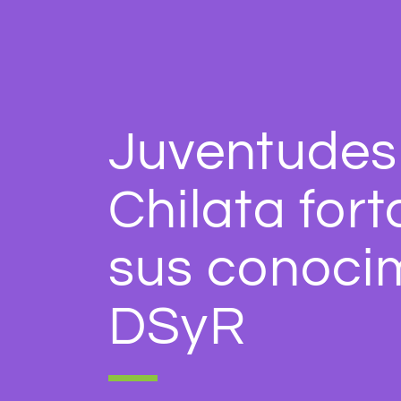
Juventudes
Chilata for
sus conoci
DSyR