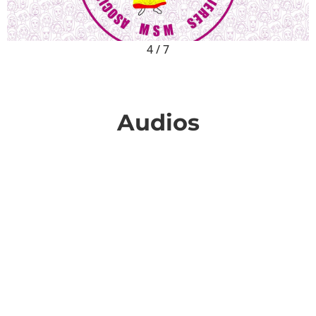
4
/
7
Audios