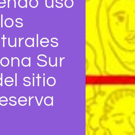
iendo uso
los
turales
Zona Sur
l sitio
eserva