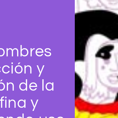
hombres
cción y
n de la
fina y