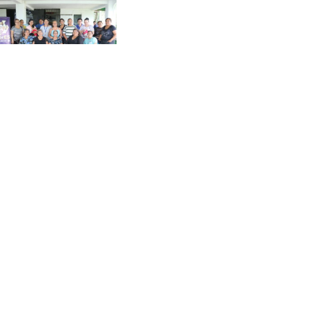
rocesos de
ensibilización
1/08/2024
eer más »
reación de línea
ase