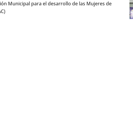
ción Municipal para el desarrollo de las Mujeres de
AC)
ipó la Sub Directora Ana Ruth Orellana y la
na Maribel Roque.
ciación de mujeres organizadas en el municipio de
P
s
partamento de San Vicente, que el MSM ha acompañado
0
uncionamiento.
L
s en la reunión es la situación de las mujeres de
as identificadas por las mujeres y soluciones a los
idad y seguridad de las mujeres.
eguimiento constante con las mujeres permite al MSM
ano las demandas y necesidades de las mujeres.
C
Compartir:
b