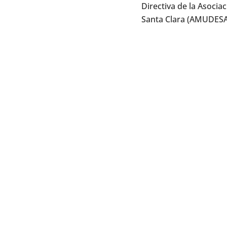
Directiva de la Asocia
Santa Clara (AMUDES
Endicha reunión partic
coordinadora de la zo
AMUDESAC, es una Aso
Santa Clara en el de
y asesorado para su f
Las temáticas abordada
AMUDESAC, Problemátic
mismos desde la neces
Este acercamiento y s
conocer de primera m