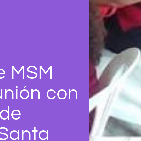
de MSM
unión con
 de
 Santa